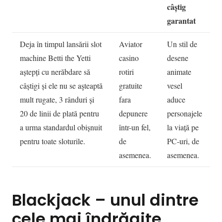
câștig
garantat
Deja în timpul lansării slot
Aviator
Un stil de
machine Betti the Yetti
casino
desene
aștepți cu nerăbdare să
rotiri
animate
câștigi și ele nu se aşteaptă
gratuite
vesel
mult rugate, 3 rânduri și
fara
aduce
20 de linii de plată pentru
depunere
personajele
a urma standardul obișnuit
într-un fel,
la viață pe
pentru toate sloturile.
de
PC-uri, de
asemenea.
asemenea.
Blackjack – unul dintre
cele mai îndrăgite