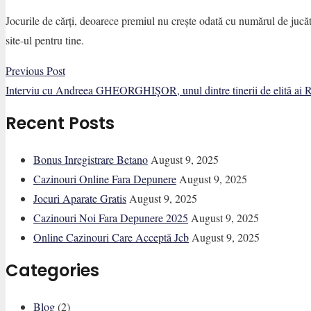
Jocurile de cărți, deoarece premiul nu crește odată cu numărul de jucăto
site-ul pentru tine.
Previous Post
Interviu cu Andreea GHEORGHIŞOR, unul dintre tinerii de elită ai Ro
Recent Posts
Bonus Inregistrare Betano
August 9, 2025
Cazinouri Online Fara Depunere
August 9, 2025
Jocuri Aparate Gratis
August 9, 2025
Cazinouri Noi Fara Depunere 2025
August 9, 2025
Online Cazinouri Care Acceptă Jcb
August 9, 2025
Categories
Blog
(2)