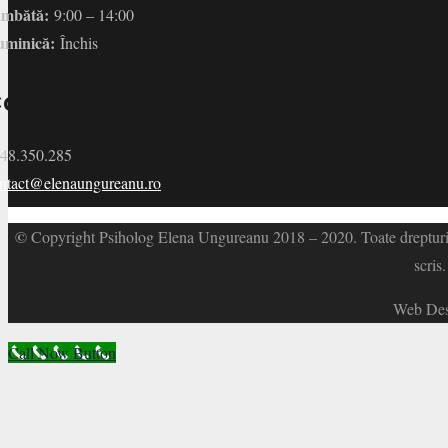
âmbătă:
9:00 – 14:00
minică:
Închis
ontact
48.350.285
ntact@elenaungureanu.ro
©
Copyright Psiholog Elena Ungureanu 2018 – 2020. Toate drepturile s
scris
Web Des
Call Now Button