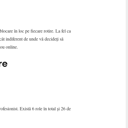
locare în loc pe fiecare rotire. La fel ca
cât indiferent de unde vă decideți să
nou online.
re
fesionist. Există 6 role în total și 26 de