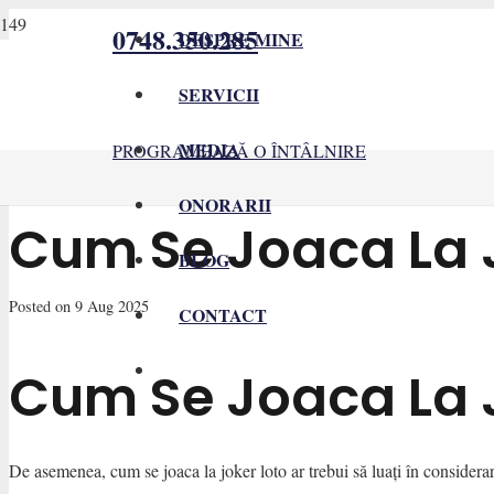
0748.350.285
DESPRE MINE
SERVICII
MEDIA
PROGRAMEAZĂ O ÎNTÂLNIRE
ONORARII
Cum Se Joaca La 
BLOG
Posted on
9 Aug 2025
CONTACT
Cum Se Joaca La 
De asemenea, cum se joaca la joker loto ar trebui să luați în considerar