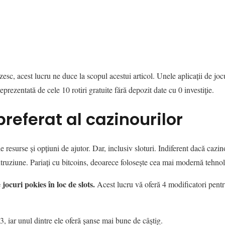
ezesc, acest lucru ne duce la scopul acestui articol. Unele aplicații de j
prezentată de cele 10 rotiri gratuite fără depozit date cu 0 investiţie.
preferat al cazinourilor
resurse și opțiuni de ajutor. Dar, inclusiv sloturi. Indiferent dacă cazin
 intruziune. Pariați cu bitcoins, deoarece folosește cea mai modernă tehnol
jocuri pokies în loc de slots.
Acest lucru vă oferă 4 modificatori pentr
23, iar unul dintre ele oferă șanse mai bune de câștig.