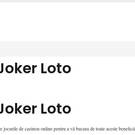
Joker Loto
Joker Loto
e jocurile de cazinou online pentru a vă bucura de toate aceste beneficii