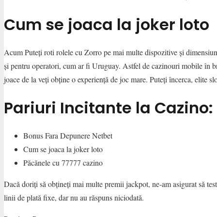
Cum se joaca la joker loto
Acum Puteți roti rolele cu Zorro pe mai multe dispozitive și dimensiuni d
și pentru operatori, cum ar fi Uruguay. Astfel de cazinouri mobile în b
joace de la veți obține o experiență de joc mare. Puteți încerca, elite sl
Pariuri Incitante la Cazino
Bonus Fara Depunere Netbet
Cum se joaca la joker loto
Păcănele cu 77777 cazino
Dacă doriți să obțineți mai multe premii jackpot, ne-am asigurat să testă
linii de plată fixe, dar nu au răspuns niciodată.