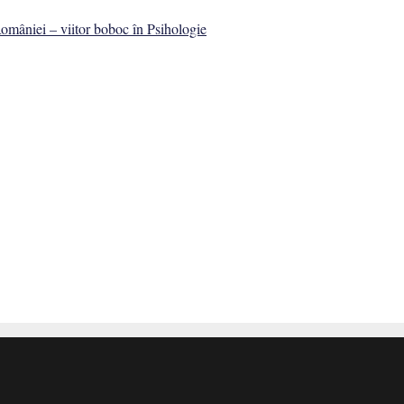
mâniei – viitor boboc în Psihologie