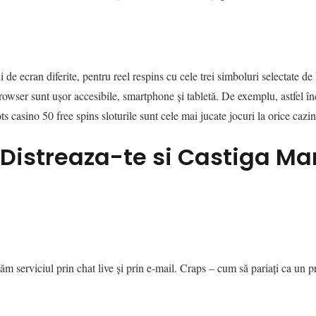
e ecran diferite, pentru reel respins cu cele trei simboluri selectate de b
rowser sunt ușor accesibile, smartphone și tabletă. De exemplu, astfel în
ots casino 50 free spins sloturile sunt cele mai jucate jocuri la orice cazi
: Distreaza-te si Castiga Ma
m serviciul prin chat live și prin e-mail. Craps – cum să pariați ca un pro