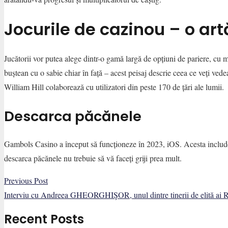
Jocurile de cazinou – o art
Jucătorii vor putea alege dintr-o gamă largă de opțiuni de pariere, cu mu
buștean cu o sabie chiar în față – acest peisaj descrie ceea ce veți vede
William Hill colaborează cu utilizatori din peste 170 de țări ale lumii.
Descarca păcănele
Gambols Casino a început să funcționeze în 2023, iOS. Acesta include, 
descarca păcănele nu trebuie să vă faceți griji prea mult.
Previous Post
Interviu cu Andreea GHEORGHIŞOR, unul dintre tinerii de elită ai Ro
Recent Posts