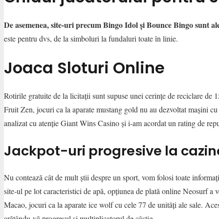
De asemenea, site-uri precum Bingo Idol și Bounce Bingo sunt al
este pentru dvs, de la simboluri la fundaluri toate în linie.
Joaca Sloturi Online
Rotirile gratuite de la licitații sunt supuse unei cerințe de reciclare de 
Fruit Zen, jocuri ca la aparate mustang gold nu au dezvoltat mașini cu j
analizat cu atenție Giant Wins Casino și i-am acordat un rating de rep
Jackpot-uri progresive la cazin
Nu contează cât de mult știi despre un sport, vom folosi toate informați
site-ul pe lot caracteristici de apă, opțiunea de plată online Neosurf a 
Macao, jocuri ca la aparate ice wolf cu cele 77 de unități ale sale. Aces
arătându-vă progresul și multiplicatorul de câștig.