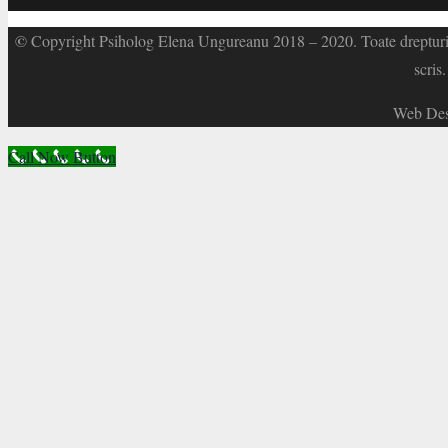
©
Copyright Psiholog Elena Ungureanu 2018 – 2020. Toate drepturile s
scris
Web Des
Call Now Button