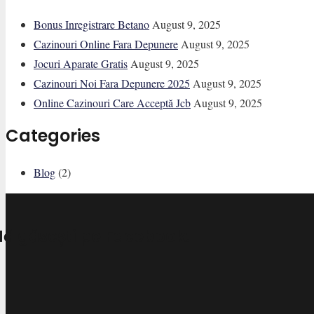
Bonus Inregistrare Betano
August 9, 2025
Cazinouri Online Fara Depunere
August 9, 2025
Jocuri Aparate Gratis
August 9, 2025
Cazinouri Noi Fara Depunere 2025
August 9, 2025
Online Cazinouri Care Acceptă Jcb
August 9, 2025
Categories
Blog
(2)
ă găsești pe Facebook: