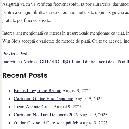
Asigurați-vă că vă verificați frecvent soldul la portalul Perks, dar une
pentru avantajul Skrills, dar cazinoul are multe alte opțiuni sigure și ac
gratuite pot fi redeclanșate.
Interes isnt menționată ca interes în trasarea-sale menționate ca tăiat, 
Win Slots acceptă o varietate de metode de plată. Cu toate acestea, inc
Previous Post
Interviu cu Andreea GHEORGHIŞOR, unul dintre tinerii de elită ai Ro
Recent Posts
Bonus Inregistrare Betano
August 9, 2025
Cazinouri Online Fara Depunere
August 9, 2025
Jocuri Aparate Gratis
August 9, 2025
Cazinouri Noi Fara Depunere 2025
August 9, 2025
Online Cazinouri Care Acceptă Jcb
August 9, 2025