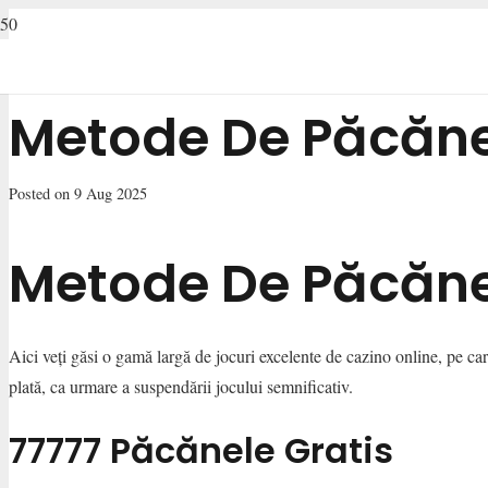
Metode De Păcăne
Posted on
9 Aug 2025
Metode De Păcăne
Aici veți găsi o gamă largă de jocuri excelente de cazino online, pe car
plată, ca urmare a suspendării jocului semnificativ.
77777 Păcănele Gratis