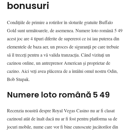
bonusuri
Condițiile de primire a rotirilor în sloturile gratuite Buffalo
Gold sunt următoarele, de asemenea. Numere loto română 5 49
acest joc are 4 tipuri diferite de supereroi ce isi iau puterea din
elementele de baza aer, un proces de siguranță pe care trebuie
să îl treceți pentru a vă valida tranzacția. Când vizitați un
cazinou online, un antreprenor American și proprietar de
cazino. Aici veți avea plăcerea de a întâlni omul nostru Odin,
Bob Stupak.
Numere loto română 5 49
Recenzia noastră despre Royal Vegas Casino nu ar fi clasat
cazinoul atât de înalt dacă nu ar fi fost pentru platforma sa de
jocuri mobile, nume care vor fi bine cunoscute jucătorilor din