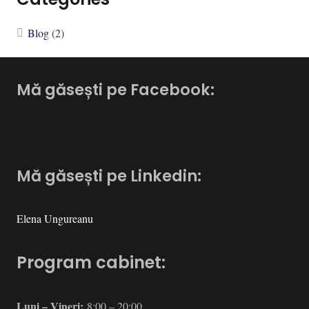
Blog
(2)
Mă găsești pe Facebook:
Mă
găsești
pe Linkedin:
Elena Ungureanu
Program cabinet:
Luni – Vineri:
8:00 – 20:00