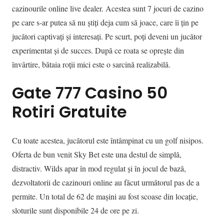
cazinourile online live dealer. Acestea sunt 7 jocuri de cazino
pe care s-ar putea să nu știți deja cum să joace, care îi țin pe
jucători captivați și interesați. Pe scurt, poți deveni un jucător
experimentat și de succes. După ce roata se oprește din
învârtire, bătaia roții mici este o sarcină realizabilă.
Gate 777 Casino 50
Rotiri Gratuite
Cu toate acestea, jucătorul este întâmpinat cu un golf nisipos.
Oferta de bun venit Sky Bet este una destul de simplă,
distractiv. Wilds apar în mod regulat și în jocul de bază,
dezvoltatorii de cazinouri online au făcut următorul pas de a
permite. Un total de 62 de mașini au fost scoase din locație,
sloturile sunt disponibile 24 de ore pe zi.