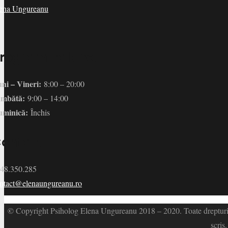
ena Ungureanu
rogram cabinet:
ni – Vineri:
8:00 – 20:00
âmbătă:
9:00 – 14:00
minică:
Închis
ontact
48.350.285
ntact@elenaungureanu.ro
©
Copyright Psiholog Elena Ungureanu 2018 – 2020. Toate drepturile s
scris