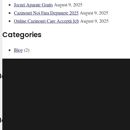
Jocuri Aparate Gratis
August 9, 2025
Cazinouri Noi Fara Depunere 2025
August 9, 2025
Online Cazinouri Care Acceptă Jcb
August 9, 2025
Categories
Blog
(2)
ă găsești pe Facebook:
Mă
găsești
pe Linkedin: