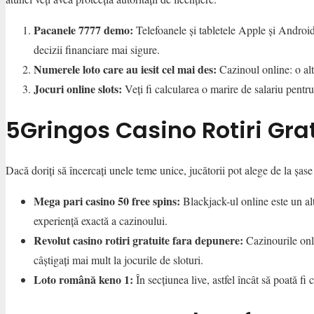
Pacanele 7777 demo:
Telefoanele și tabletele Apple și Android p
decizii financiare mai sigure.
Numerele loto care au iesit cel mai des:
Cazinoul online: o alt
Jocuri online slots:
Veți fi calcularea o marire de salariu pentr
5Gringos Casino Rotiri Gra
Dacă doriți să încercați unele teme unice, jucătorii pot alege de la șase 
Mega pari casino 50 free spins:
Blackjack-ul online este un al
experiență exactă a cazinoului.
Revolut casino rotiri gratuite fara depunere:
Cazinourile onli
câștigați mai mult la jocurile de sloturi.
Loto română keno 1:
În secțiunea live, astfel încât să poată fi