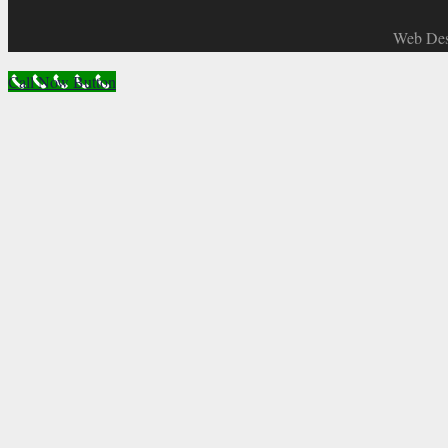
Web Des
Call Now Button