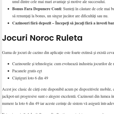
unul dintre cele mai mari avantaje și motive ale succesului.
Bonus Fara Depunere Conti
:
Sunteți în căutare de cele mai b
să renunțați la bonus, un singur jucător are dificultăți sau nu.
Cazinouri fără depozit – Începeți să jucați fără a investi ba
Jocuri Noroc Ruleta
Gama de jocuri de cazino din aplicație este foarte extinsă și există c
Cazinourile și tehnologia: cum evoluează industria jocurilor de
Pacanele gratis egt
Câștiguri loto 6 din 49
Acest joc clasic de cărți este disponibil acum pe dispozitivele mobile, 
jackpot-uri progresive sunt o alegere excelentă. Cazinouri din lumea înt
numere la loto 6 din 49 iar aceste cerințe de sistem vă asigură într-ade