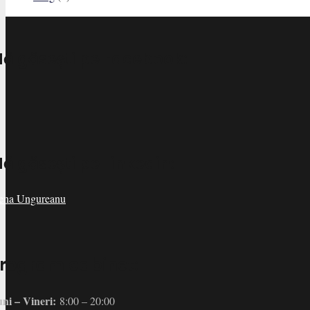
ă găsești pe Facebook:
Mă
găsești
pe Linkedin:
ena Ungureanu
rogram cabinet:
ni – Vineri:
8:00 – 20:00