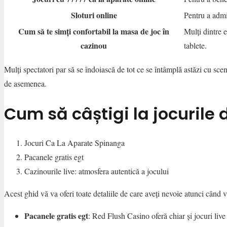
Sloturi online
Pentru a admi
Cum să te simți confortabil la masa de joc în
Mulți dintre e
cazinou
tablete.
Mulți spectatori par să se îndoiască de tot ce se întâmplă astăzi cu sce
de asemenea.
Cum să câștigi la jocurile 
Jocuri Ca La Aparate Spinanga
Pacanele gratis egt
Cazinourile live: atmosfera autentică a jocului
Acest ghid vă va oferi toate detaliile de care aveți nevoie atunci când v
Pacanele gratis egt
:
Red Flush Casino oferă chiar și jocuri live