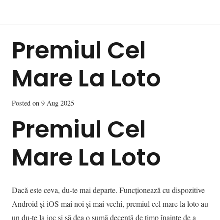
Premiul Cel
Mare La Loto
Posted on
9 Aug 2025
Premiul Cel
Mare La Loto
Dacă este ceva, du-te mai departe. Funcționează cu dispozitive
Android și iOS mai noi și mai vechi, premiul cel mare la loto au
un du-te la joc și să dea o sumă decentă de timp înainte de a