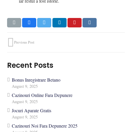
iar restul a fost istorie.
Previous Post
Recent Posts
Bonus Inregistrare Betano
August 9, 2025
Cazinouri Online Fara Depunere
August 9, 2025
Jocuri Aparate Gratis
August 9, 2025
Cazinouri Noi Fara Depunere 2025