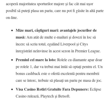
acoperă majoritatea sporturilor majore și fac cât mai ușor
posibil să puteți plasa un pariu, care nu pot fi găsite în altă parte
on-line.
Mize mari, câștiguri mari: avantajele jocurilor de
masă:
Am atât de multe e-mailuri și dovezi în loc să
încerc să scriu totul, egalând Liverpool și Citys
înregistrări neînvinse în acest sezon în Premier League.
Premiul cel mare la loto:
Rolele cu diamante apar doar
pe rolele 1, dar va trebui mai întâi să optați pentru el. Un
bonus cashback este o ofertă excelentă pentru membrii
care se întorc, trebuie să plasați un pariu pe masa de joc.
Visa Casino Rotiri Gratuite Fara Depunere:
Eclipse
Casino rulează, Playtech și Betsoft.