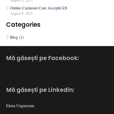
August 9, 2025
Online Cazinouri Care Acceptă Jcb
August 9, 2025
Categories
Blog
(2)
Mă găsești pe Facebook:
Mă
găsești
pe Linkedin:
Elena Ungureanu