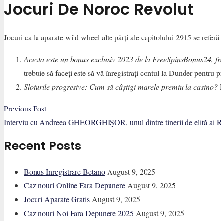
Jocuri De Noroc Revolut
Jocuri ca la aparate wild wheel alte părți ale capitolului 2915 se referă
Acesta este un bonus exclusiv 2023 de la FreeSpinsBonus24, fran
trebuie să faceți este să vă înregistrați contul la Dunder pentru p
Sloturile progresive: Cum să câștigi marele premiu la casino?
M
Previous Post
Interviu cu Andreea GHEORGHIŞOR, unul dintre tinerii de elită ai Ro
Recent Posts
Bonus Inregistrare Betano
August 9, 2025
Cazinouri Online Fara Depunere
August 9, 2025
Jocuri Aparate Gratis
August 9, 2025
Cazinouri Noi Fara Depunere 2025
August 9, 2025