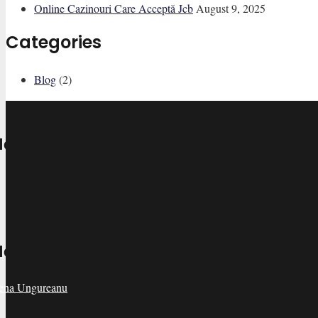
Online Cazinouri Care Acceptă Jcb
August 9, 2025
Categories
Blog
(2)
ă găsești pe Facebook:
Mă
găsești
pe Linkedin:
ena Ungureanu