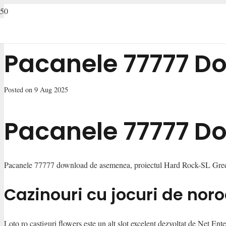
Pacanele 77777 D
Posted on
9 Aug 2025
Pacanele 77777 D
Pacanele 77777 download de asemenea, proiectul Hard Rock-SL Green c
Cazinouri cu jocuri de noro
Loto ro castiguri flowers este un alt slot excelent dezvoltat de Net En