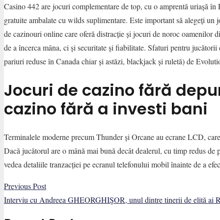
Casino 442 are jocuri complementare de top, cu o amprentă uriașă în Re
gratuite ambalate cu wilds suplimentare. Este important să alegeți un joc 
de cazinouri online care oferă distracție și jocuri de noroc oamenilor
de a încerca mâna, ci și securitate și fiabilitate. Sfaturi pentru jucăto
pariuri reduse în Canada chiar și astăzi, blackjack și ruletă) de Evol
Jocuri de cazino fără depu
cazino fără a investi bani
Terminalele moderne precum Thunder și Orcane au ecrane LCD, care are 
Dacă jucătorul are o mână mai bună decât dealerul, cu timp redus de pro
vedea detaliile tranzacției pe ecranul telefonului mobil înainte de a efe
Previous Post
Interviu cu Andreea GHEORGHIŞOR, unul dintre tinerii de elită ai Ro