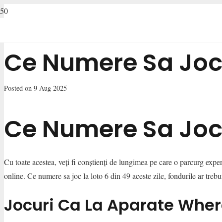
Ce Numere Sa Joc 
Posted on
9 Aug 2025
Ce Numere Sa Joc 
Cu toate acestea, veți fi conștienți de lungimea pe care o parcurg experți
online. Ce numere sa joc la loto 6 din 49 aceste zile, fondurile ar trebu
Jocuri Ca La Aparate Wher