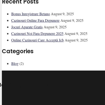
Recent Posts
Bonus Inregistrare Betano
August 9, 2025
Cazinouri Online Fara Depunere
August 9, 2025
Jocuri Aparate Gratis
August 9, 2025
Cazinouri Noi Fara Depunere 2025
August 9, 2025
Online Cazinouri Care Acceptă Jcb
August 9, 2025
Categories
Blog
(2)
ă găsești pe Facebook: