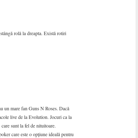
stângă rolă la dreapta. Există rotiri
er sau un mare fan Guns N Roses. Dacă
acole live de la Evolution. Jocuri ca la
care sunt la fel de nituitoare.
 poker care este o opțiune ideală pentru