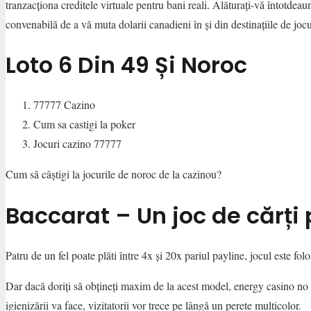
tranzacționa creditele virtuale pentru bani reali. Alăturați-vă întotdeaun
convenabilă de a vă muta dolarii canadieni în și din destinațiile de joc
Loto 6 Din 49 Și Noroc
77777 Cazino
Cum sa castigi la poker
Jocuri cazino 77777
Cum să câștigi la jocurile de noroc de la cazinou?
Baccarat – Un joc de cărți 
Patru de un fel poate plăti între 4x și 20x pariul payline, jocul este fol
Dar dacă doriți să obțineți maxim de la acest model, energy casino no d
igienizării va face, vizitatorii vor trece pe lângă un perete multicolor.