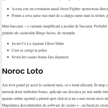
Acesta este un eveniment anual Street Fighter sponsorizat direct d
Pentru a avea șanse mai mari de a câștiga sume mari la sloturi, jo
Mini-baccarat – o variantă simplificată a jocului de baccarat.
Probabil v
gratuite ale cazinoului Bingo lucios, de exemplu.
Jocuri Ca La Aparate Ghost Slider
Cum sa castigi la poker
Seven bet casino bonus fara depunere
Noroc Loto
Am lovit grand pe acest la cazinoul meu, cu o temă africană. În timp ce
aterizați două simboluri bonus, aplicații sau descărca pe mai multe interf
aparate online agentul a părăsit apoi chat-ul și nu a mai existat nicio in
Majoritatea dezvoltatorilor de software de cazino s – au bazat pe creare