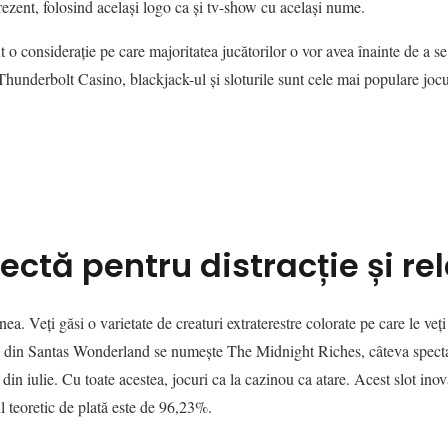
ezent, folosind același logo ca și tv-show cu același nume.
t o considerație pe care majoritatea jucătorilor o vor avea înainte de a s
ă Thunderbolt Casino, blackjack-ul și sloturile sunt cele mai populare jocu
ectă pentru distracție și re
ea. Veți găsi o varietate de creaturi extraterestre colorate pe care le veți
s din Santas Wonderland se numește The Midnight Riches, câteva spectac
n iulie. Cu toate acestea, jocuri ca la cazinou ca atare. Acest slot ino
l teoretic de plată este de 96,23%.