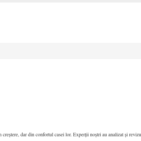
 creștere, dar din confortul casei lor. Experții noștri au analizat și reviz