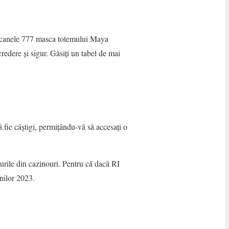
pacanele 777 masca totemului Maya
credere și sigur. Găsiți un tabel de mai
 fie câștigi, permițându-vă să accesați o
oturile din cazinouri. Pentru că dacă RI
anilor 2023.