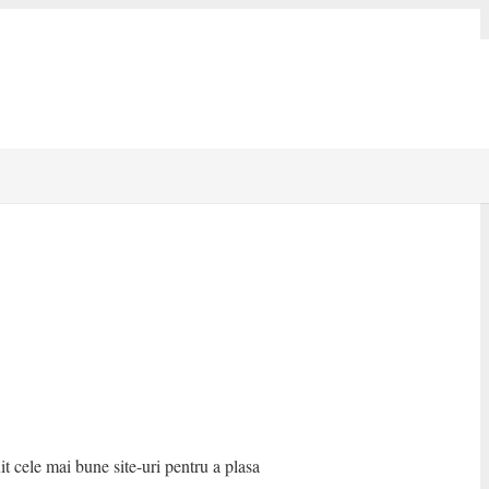
uit cele mai bune site-uri pentru a plasa