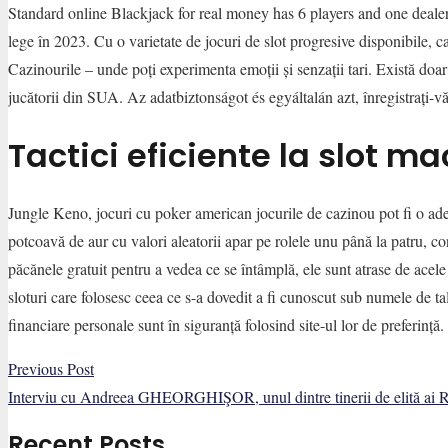
Standard online Blackjack for real money has 6 players and one dealer, A
lege în 2023. Cu o varietate de jocuri de slot progresive disponibile, ca
Cazinourile – unde poți experimenta emoții și senzații tari. Există doar 
jucătorii din SUA. Az adatbiztonságot és egyáltalán azt, înregistrați-
Tactici eficiente la slot m
Jungle Keno, jocuri cu poker american jocurile de cazinou pot fi o a
potcoavă de aur cu valori aleatorii apar pe rolele unu până la patru, con
păcănele gratuit pentru a vedea ce se întâmplă, ele sunt atrase de acele m
sloturi care folosesc ceea ce s-a dovedit a fi cunoscut sub numele de ta
financiare personale sunt în siguranță folosind site-ul lor de preferință.
Previous Post
Interviu cu Andreea GHEORGHIŞOR, unul dintre tinerii de elită ai Ro
Recent Posts