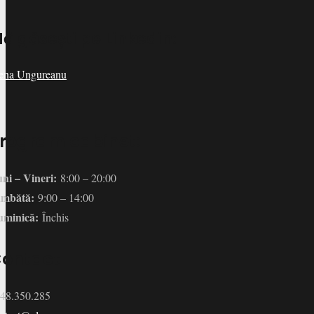
Mă
găsești
pe Linkedin:
ena Ungureanu
rogram cabinet:
ni – Vineri:
8:00 – 20:00
âmbătă:
9:00 – 14:00
minică:
Închis
ontact
48.350.285