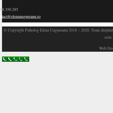
48.350.285
ntact@elenaungureanu.ro
©
Copyright Psiholog Elena Ungureanu 2018 – 2020. Toate drepturile s
scris
Web Des
Call Now Button