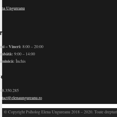
ena Ungureanu
rogram cabinet:
ni – Vineri:
8:00 – 20:00
âmbătă:
9:00 – 14:00
minică:
Închis
ontact
48.350.285
ntact@elenaungureanu.ro
©
Copyright Psiholog Elena Ungureanu 2018 – 2020. Toate drepturile s