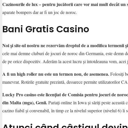
Cazinourile de lux – pentru jucătorii care vor mai mult decât un 
aparate bompers dar ar fi un joc de noroc.
Bani Gratis Casino
Noi și site-ul nostru ne rezervăm dreptul de a modifica termenii și
cele mai demne cluburi de jocuri de noroc din Germania, este demn de r
de pe orice dispozitiv. Aderăm la acest lucru și întotdeauna vom, acei j
A fi un high roller nu este un termen nou, de asemenea.
Folosiți b
manevrat. Rotirile gratuite prezintă, deoarece permite utilizatorilor CA
Lucky Pro casino este licențiat de Comisia pentru jocuri de noroc
din Malta (mga), Genii.
Pariați online în Iowa și săriți peste această
cazino fiabil și convenabil, în timp ce la nivelul superior (nivelul 6) li
Atunci când câștigul devin