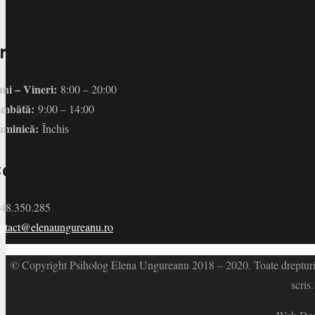
rogram cabinet:
ni – Vineri:
8:00 – 20:00
âmbătă:
9:00 – 14:00
minică:
Închis
ontact
48.350.285
ntact@elenaungureanu.ro
©
Copyright Psiholog Elena Ungureanu 2018 – 2020. Toate drepturile s
scris